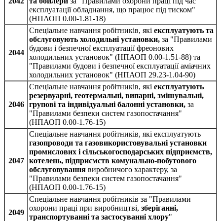
2042
та бойлери
за "Правилами охорони праці під час
експлуатації обладнання, що працює під тиском"
(НПАОП 0.00-1.81-18)
Спеціальне навчання робітників, які
експлуатують та
обслуговують холодильні установки,
за "Правилами
будови і безпечної експлуатації фреонових
2044
холодильних установок" (НПАОП 0.00‑1.51‑88) та
"Правилами будови і безпечної експлуатації аміачних
холодильних установок" (НПАОП 29.23‑1.04‑90)
Спеціальне навчання робітників, які
експлуатують
резервуарні, геотермальні, випарні, змішувальні,
2046
групові та індивідуальні балонні установки,
за
"Правилами безпеки систем газопостачання"
(НПАОП 0.00-1.76-15)
Спеціальне навчання робітників, які експлуатують
газопроводи та газовикористовувальні установки
промислових і сільськогосподарських підприємств,
2047
котелень, підприємств комунально-побутового
обслуговування
виробничого характеру, за
"Правилами безпеки систем газопостачання"
(НПАОП 0.00-1.76-15)
Спеціальне навчання робітників за "Правилами
охорони праці при виробництві,
зберіганні,
2049
транспортуванні та застосуванні хлору
"