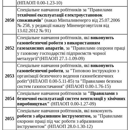
(НПАОП 0.00-1.23-10)
Спеціальне навчання робітників за "Правилами
технічної експлуатації електроустановок
2050
споживачів
" (наказ Мінпаливенерго від 25.07.2006
№ 258, у редакції наказу Міненерговугілля від
13.02.2012 № 91)
Спеціальне навчання робітників, які
виконують
газонебезпечні роботи з використанням
2052
газозахисних апаратів
, за "Правилами охорони праці
у газовому господарстві підприємств чорної
металургії"(НПАОП 27.1-1.09-09)
Спеціальне навчання робітників, які
виконують
газонебезпечні роботи
, за "Типовою інструкцією з
2053
організації безпечного ведення газонебезпечних
робіт"(НПАОП 0.00-5.11-85) та "Правилами безпеки
систем газопостачання" (НПАОП 0.00-1.76-15)
Спеціальне навчання робітників за
"Правилами з
2054
безпечної експлуатації систем вентиляції у хімічних
виробництвах"
(НПАОП 0.00-1.27-09)
Спеціальне навчання робітників, які виконують
роботи з абразивним інструментом,
за "Правилами
2055
охорони праці під час роботи з абразивним
інструментом" (НПАОП 28.0-1.30-12)