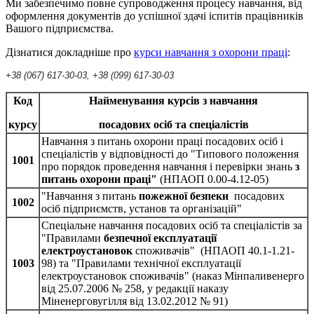
Ми забезпечимо повне супроводження процесу навчання, від
оформлення документів до успішної здачі іспитів працівників
Вашого підприємства.
Дізнатися докладніше про
курси навчання з охорони праці
:
+38 (067) 617-30-03, +38 (099) 617-30-03
Код
Найменування курсів з навчання
курсу
посадових осіб та спеціалістів
Навчання з питань охорони праці посадових осіб і
спеціалістів у відповідності до "Типового положення
1001
про порядок проведення навчання і перевірки знань
з
питань охорони праці"
(НПАОП 0.00-4.12-05)
"Навчання з питань
пожежної безпеки
посадових
1002
осіб підприємств, установ та організацій"
Спеціальне навчання посадових осіб та спеціалістів за
"Правилами
безпечної експлуатації
електроустановок
споживачів" (НПАОП 40.1-1.21-
1003
98) та "Правилами технічної експлуатації
електроустановок споживачів" (наказ Мінпаливенерго
від 25.07.2006 № 258, у редакції наказу
Міненерговугілля від 13.02.2012 № 91)