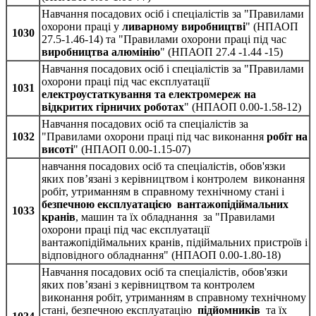
Навчання посадових осіб і спеціалістів за "Правилами
охорони праці у
ливарному виробництві
" (НПАОП
1030
27.5-1.46-14) та "Правилами охорони праці під час
виробництва алюмінію
" (НПАОП 27.4 -1.44 -15)
Навчання посадових осіб і спеціалістів за "Правилами
охорони праці під час експлуатації
1031
електроустаткування та електромереж на
відкритих гірничих роботах
" (НПАОП 0.00-1.58-12)
Навчання посадових осіб та спеціалістів за
1032
"Правилами охорони праці під час виконання
робіт на
висоті
" (НПАОП 0.00-1.15-07)
навчання посадових осіб та спеціалістів, обов'язки
яких пов’язані з керівництвом і контролем виконання
робіт, утриманням в справному технічному стані і
безпечною експлуатацією вантажопідіймальних
1033
кранів
, машин та їх обладнання за "Правилами
охорони праці під час експлуатації
вантажопідіймальних кранів, підіймальних пристроїв і
відповідного обладнання" (НПАОП 0.00-1.80-18)
Навчання посадових осіб та спеціалістів, обов'язки
яких пов’язані з керівництвом та контролем
виконання робіт, утриманням в справному технічному
стані, безпечною експлуатацію
підйомників
та їх