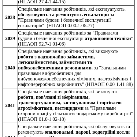
(НПАОП 27.4-1.44-15)
Спеціальне навчання робітників, які експлуатують,
обслуговують та ремонтують ескалатори
за
2038
"Правилами будови і безпечної експлуатації
ескалаторів" (НПАОП 0.00-1.06-77)
Спеціальне навчання робітників за "Правилами
2039
будови і безпечної експлуатації
атракціонної техніки
"
(НПАОП 92.7-1.01-06)
Спеціальне навчання робітників, які виконують
роботи з надзвичайно займистими,
легкозаймистими, займистими та
2040
вибухонебезпечними речовинами,
за "Загальними
правилами вибухобезпеки для
вибухопожежонебезпечних хімічних, нафтохімічних і
нафтопереробних виробництв" (НПАОП 0.00-1.41-88)
Спеціальне навчання робітників, які виконують
роботи, пов’язані зі зберіганням,
транспортуванням, застосуванням і торгівлею
2041
агрохімікатами, пестицидами
за "Правилами
охорони праці у сільськогосподарському виробництві"
(НПАОП 01.0-1.02-18)
Спеціальне навчання робітників, які обслуговують та
ремонтують
опалювальні, парові, водогрійні котли