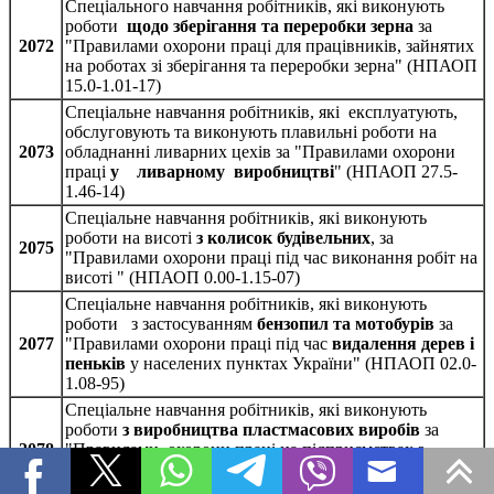
Спеціального навчання робітників, які виконують
роботи
щодо зберігання та переробки зерна
за
2072
"Правилами охорони праці для працівників, зайнятих
на роботах зі зберігання та переробки зерна" (НПАОП
15.0-1.01-17)
Спеціальне навчання робітників, які експлуатують,
обслуговують та виконують плавильні роботи на
2073
обладнанні ливарних цехів за "Правилами охорони
праці
у ливарному виробництві
" (НПАОП 27.5-
1.46-14)
Спеціальне навчання робітників, які виконують
роботи на висоті
з колисок будівельних
, за
2075
"Правилами охорони праці під час виконання робіт на
висоті " (НПАОП 0.00-1.15-07)
Спеціальне навчання робітників, які виконують
роботи з застосуванням
бензопил та мотобурів
за
2077
"Правилами охорони праці під час
видалення дерев і
пеньків
у населених пунктах України" (НПАОП 02.0-
1.08-95)
Спеціальне навчання робітників, які виконують
роботи
з виробництва пластмасових виробів
за
2078
"Правилами охорони праці на підприємствах з
виробництва пластмасових виробів" (НПАОП 25.0-
1.04-13)