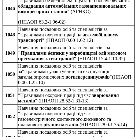
"Правилами безпечної експлуатації і обслуговування
обладнання автомобільних газонаповнювальних
1046
компресорних станцій
" (АГНКС)
(НПАОП 63.2-1.06-02)
Навчання посадових осіб та спеціалістів за
1048
"Правилами охорони праці на
автомобільному
транспорті
" (НПАОП 0.00-1.62-12)
Навчання посадових осіб та спеціалістів за
1049
"Правилами безпеки у виробництві олії методом
пресування та екстракції" (
НПАОП 15.4-1.10-92)
Навчання посадових осіб та спеціалістів
за"Правилами улаштування та експлуатації
1050
загальнопромислових
вогнеперепинувачів
"(НПАОП
0.00-1.25-10)
Навчання посадових осіб та спеціалістів за
1051
"Правилами охорони праці під час
зварювання
металів
" (НПАОП 28.52-1.31-13)
Навчання посадових осіб та спеціалістів за
"Правилами охорони праці під час
1052
газоелектричного,контактного,кисневого та
плазмового
різання металів
(НПАОП 28.0-1.35-14)
Навчання посадових осіб та спеціалістів за