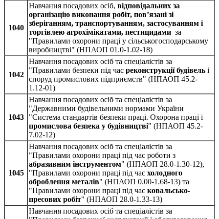
Навчання посадових осіб,
відповідальних за
організацію виконання робіт, пов’язані зі
зберіганням, транспортуванням, застосуванням і
1040
торгівлею агрохімікатами, пестицидами
за
"Правилами охорони праці у сільськогосподарському
виробництві" (НПАОП 01.0-1.02-18)
Навчання посадових осіб та спеціалістів за
"Правилами безпеки під час
реконструкції будівель
і
1042
споруд промислових підприємств" (НПАОП 45.2-
1.12-01)
Навчання посадових осіб та спеціалістів за
"Державними будівельними нормами України
1043
"Система стандартів безпеки праці. Охорона праці і
промислова безпека у будівництві
" (НПАОП 45.2-
7.02-12)
Навчання посадових осіб та спеціалістів за
"Правилами охорони праці під час роботи з
абразивним інструментом
" (НПАОП 28.0-1.30-12),
1045
"Правилами охорони праці під час
холодного
оброблення металів
" (НПАОП 0.00-1.68-13) та
"Правилами охорони праці під час
ковальсько-
пресових робіт
" (НПАОП 28.0-1.33-13)
Навчання посадових осіб та спеціалістів за