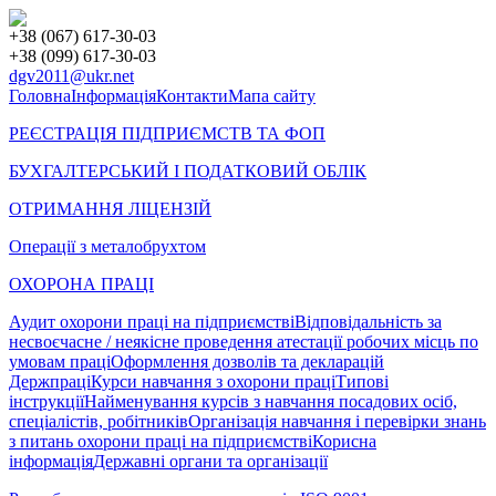
+38 (067) 617-30-03
+38 (099) 617-30-03
dgv2011@ukr.net
Головна
Інформація
Контакти
Мапа сайту
РЕЄСТРАЦІЯ ПІДПРИЄМСТВ ТА ФОП
БУХГАЛТЕРСЬКИЙ І ПОДАТКОВИЙ ОБЛІК
ОТРИМАННЯ ЛІЦЕНЗІЙ
Операції з металобрухтом
ОХОРОНА ПРАЦІ
Аудит охорони праці на підприємстві
Відповідальність за
несвоєчасне / неякісне проведення атестації робочих місць по
умовам праці
Оформлення дозволів та декларацій
Держпраці
Курси навчання з охорони праці
Типові
інструкції
Найменування курсів з навчання посадових осіб,
спеціалістів, робітників
Організація навчання і перевірки знань
з питань охорони праці на підприємстві
Корисна
інформація
Державні органи та організації