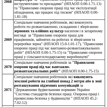
2068
інструментами та приладами” (НПАОП 0.00-1.71-13)
та "Правилами охорони праці під час експлуатації
обладнання, що працює під тиском" (НПАОП 0.00-
1.81-18)
Спеціальне навчання робітників, які виконують
роботи по розвантаженню, складанню і зберіганню
зернових та олійних культур
насипом і в затареному
вигляді за "Правилами охорони праці для
2069
працівників, зайнятих на роботах зі зберігання та
переробки зерна" (НПАОП 15.0-1.01-17), "Правилами
охорони праці під час вантажно-розвантажувальних
робіт" (НПАОП 0.00-1.75-15) та "Правилами охорони
праці у сільськогосподарському виробництві"
Спеціальне навчання робітників за
"Правилами
2070
охорони праці під час вантажно-
розвантажувальних робіт"
(НПАОП 0.00-1.75-15)
Спеціальне навчання робітників які
виконують
земляні роботи на глибині понад 2 метри або в зоні
розташування підземних комунікацій
за
2071
"Державними будівельними нормами України
"Система стандартів безпеки праці. Охорона праці і
промислова безпека у будівництві " (НПАОП 45.2-
7.02-12)