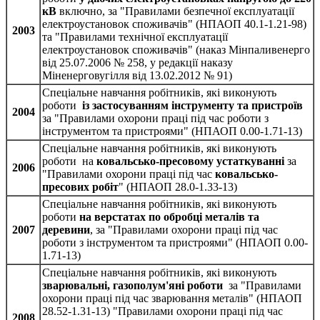
кВ
включно, за "Правилами безпечної експлуатації
електроустановок споживачів" (НПАОП 40.1-1.21-98)
2003
та "Правилами технічної експлуатації
електроустановок споживачів" (наказ Мінпаливенерго
від 25.07.2006 № 258, у редакції наказу
Міненерговугілля від 13.02.2012 № 91)
Спеціальне навчання робітників, які виконують
роботи
із застосуванням інструменту та пристроїв
2004
за "Правилами охорони праці під час роботи з
інструментом та пристроями" (НПАОП 0.00-1.71-13)
Спеціальне навчання робітників, які виконують
роботи на
ковальсько-пресовому устаткуванні
за
2006
"Правилами охорони праці під час
ковальсько-
пресових робіт
" (НПАОП 28.0-1.33-13)
Спеціальне навчання робітників, які виконують
роботи
на верстатах по обробці металів та
2007
деревини
, за "Правилами охорони праці під час
роботи з інструментом та пристроями" (НПАОП 0.00-
1.71-13)
Спеціальне навчання робітників, які виконують
зварювальні, газополум'яні роботи
за "Правилами
охорони праці під час зварювання металів" (НПАОП
28.52-1.31-13) "Правилами охорони праці під час
2008