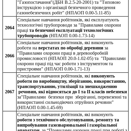
"Газопостачання"(ДБН В.2.5‑20‑2001) та "Типовою
інструкцією з організації безпечного проведення
газонебезпечних робіт" (НПАОП 0.00-5.11-85)
Спеціальне навчання робітників, які експлуатують
технологічні трубопроводи за "Правилами охорони
2064
праці
та безпечної експлуатації технологічних
трубопроводів
(НПАОП 0.00-1.73-14)
Спеціальне навчання робітників, які виконують
роботи на
верстатах по обробці деревини
за
"Правилами охорони праці в деревообробній
2066
промисловості (НПАОП 20.0-1.02-05) та "Правилами
охорони праці під час роботи з інструментом та
пристроями" (НПАОП 0.00-1.71-13)
Спеціальне навчання робітників, які
виконують
роботи по виробництву, зберіганню, використанню,
транспортуванню, утилізації та знешкодженню
2067
речовин, які відносяться до I та II класів небезпеки
за"Правилами безпеки при зберіганні, перевезенні та
використанні сильнодіючих отруйних речовин"
(НПАОП 0.00-1.45-69)
Спеціальне навчання робітників, які виконують
роботи з технічного обслуговування, ремонту та
випробування газозварювальної і газорізальної
апаратури
за “Правилами охорони праці при роботі з