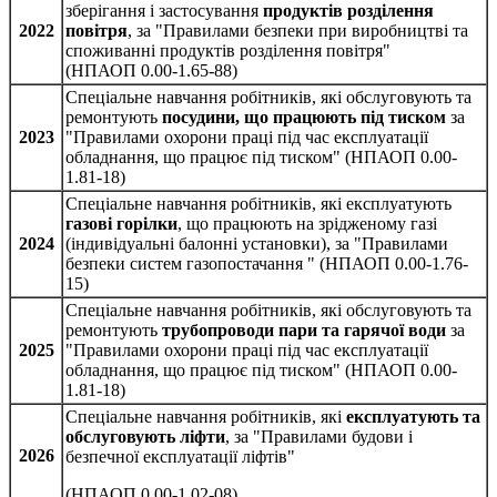
зберігання і застосування
продуктів розділення
2022
повітря
, за "Правилами безпеки при виробництві та
споживанні продуктів розділення повітря"
(НПАОП 0.00-1.65-88)
Спеціальне навчання робітників, які обслуговують та
ремонтують
посудини, що працюють під тиском
за
2023
"Правилами охорони праці під час експлуатації
обладнання, що працює під тиском" (НПАОП 0.00-
1.81-18)
Спеціальне навчання робітників, які експлуатують
газові горілки
, що працюють на зрідженому газі
2024
(індивідуальні балонні установки), за "Правилами
безпеки систем газопостачання " (НПАОП 0.00-1.76-
15)
Спеціальне навчання робітників, які обслуговують та
ремонтують
трубопроводи пари та гарячої води
за
2025
"Правилами охорони праці під час експлуатації
обладнання, що працює під тиском" (НПАОП 0.00-
1.81-18)
Спеціальне навчання робітників, які
експлуатують та
обслуговують ліфти
, за "Правилами будови і
2026
безпечної експлуатації ліфтів"
(НПАОП 0.00-1.02-08)