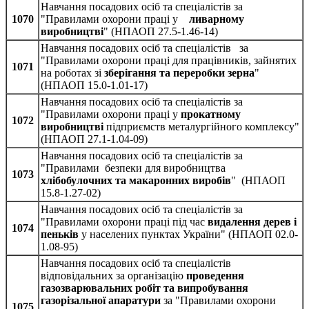
Навчання посадових осіб та спеціалістів за
1070
"Правилами охорони праці у
ливарному
виробництві
" (НПАОП 27.5-1.46-14)
Навчання посадових осіб та спеціалістів за
"Правилами охорони праці для працівників, зайнятих
1071
на роботах зі
зберігання та переробки зерна
"
(НПАОП 15.0-1.01-17)
Навчання посадових осіб та спеціалістів за
"Правилами охорони праці у
прокатному
1072
виробництві
підприємств металургійного комплексу"
(НПАОП 27.1-1.04-09)
Навчання посадових осіб та спеціалістів за
"Правилами безпеки для виробництва
1073
хлібобулочних та макаронних виробів
" (НПАОП
15.8-1.27-02)
Навчання посадових осіб та спеціалістів за
"Правилами охорони праці під час
видалення дерев і
1074
пеньків
у населених пунктах України" (НПАОП 02.0-
1.08-95)
Навчання посадових осіб та спеціалістів
відповідальних за організацію
проведення
газозварювальних робіт та випробування
газорізальної апаратури
за "Правилами охорони
1075