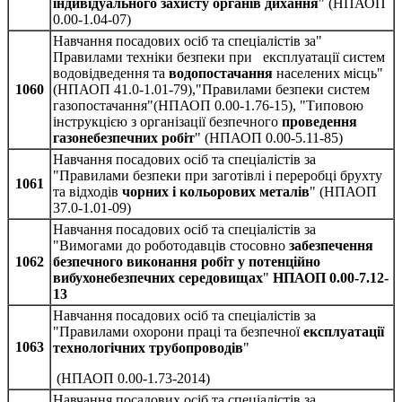
індивідуального захисту органів дихання
" (НПАОП
0.00-1.04-07)
Навчання посадових осіб та спеціалістів за"
Правилами техніки безпеки при експлуатації систем
водовідведення та
водопостачання
населених місць"
1060
(НПАОП 41.0-1.01-79),"Правилами безпеки систем
газопостачання"(НПАОП 0.00-1.76-15), "Типовою
інструкцією з організації безпечного
проведення
газонебезпечних робіт
" (НПАОП 0.00-5.11-85)
Навчання посадових осіб та спеціалістів за
"Правилами безпеки при заготівлі і переробці брухту
1061
та відходів
чорних і кольорових металів
" (НПАОП
37.0-1.01-09)
Навчання посадових осіб та спеціалістів за
"Вимогами до роботодавців стосовно
забезпечення
1062
безпечного виконання робіт у
потенційно
вибухонебезпечних середовищах
"
НПАОП 0.00-7.12-
13
Навчання посадових осіб та спеціалістів за
"Правилами охорони праці та безпечної
експлуатації
1063
технологічних трубопроводів
"
(НПАОП 0.00-1.73-2014)
Навчання посадових осіб та спеціалістів за