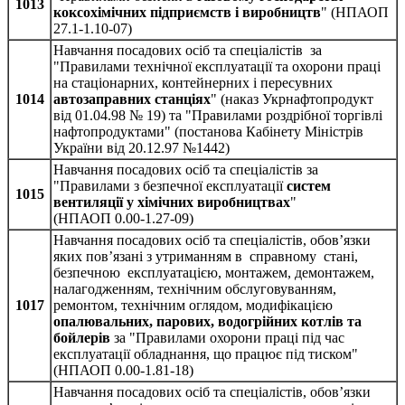
1013
коксохімічних підприємств і виробництв
" (НПАОП
27.1-1.10-07)
Навчання посадових осіб та спеціалістів за
"Правилами технічної експлуатації та охорони праці
на стаціонарних, контейнерних і пересувних
1014
автозаправних станціях
" (наказ Укрнафтопродукт
від 01.04.98 № 19) та "Правилами роздрібної торгівлі
нафтопродуктами" (постанова Кабінету Міністрів
України від 20.12.97 №1442)
Навчання посадових осіб та спеціалістів за
"Правилами з безпечної експлуатації
систем
1015
вентиляції у хімічних виробництвах
"
(НПАОП 0.00-1.27-09)
Навчання посадових осіб та спеціалістів, обов’язки
яких пов’язані з утриманням в справному стані,
безпечною експлуатацією, монтажем, демонтажем,
налагодженням, технічним обслуговуванням,
1017
ремонтом, технічним оглядом, модифікацією
опалювальних, парових, водогрійних котлів та
бойлерів
за "Правилами охорони праці під час
експлуатації обладнання, що працює під тиском"
(НПАОП 0.00-1.81-18)
Навчання посадових осіб та спеціалістів, обов’язки