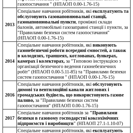
газопостачання " (НПАОП 0.00-1.76-15)
Спеціальне навчання робітників, які
експлуатують та
обслуговують газонаповнювальні станції,
газонаповнювальні пункти
, проміжні склади
2013
балонів, автомобільні газозаправні станції і пункти, за
"Правилами безпеки систем газопостачання"
(НПАОП 0.00‑1.76-15)
Спеціальне навчання робітників, які
виконують
газонебезпечні роботи всередині ємностей, а також
в колодязях, траншеях, котлованах, бункерах,
2014
камерах і колекторах,
за "Типовою інструкцією з
організації безпечного ведення газонебезпечних
робіт" (НПАОП 0.00-5.11-85) та "Правилами безпеки
систем газопостачання " (НПАОП 0.00-1.76-15)
Спеціальне навчання робітників, які
обслуговують
димові та вентиляційні канали житлових і
2016
громадських будівель, що використовують газове
паливо,
за "Правилами безпеки систем
газопостачання" (НПАОП 0.00-1.76-15)
Спеціальне навчання робітників за
"Правилами
2017
безпеки в газовому господарстві коксохімічних
підприємств і виробництв
" (НПАОП 27.1-1.10-07)
Спеціальне навчання робітників, які
експлуатують