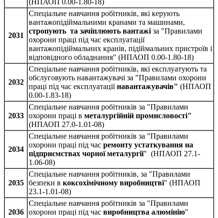
(НПАОП 0.00-1.80-18)
Спеціальне навчання робітників, які керують
вантажопідіймальними кранами та машинами,
стропують та зачіплюють вантажі
за "Правилами
2031
охорони праці під час експлуатації
вантажопідіймальних кранів, підіймальних пристроїв і
відповідного обладнання" (НПАОП 0.00-1.80-18)
Спеціальне навчання робітників, які експлуатують та
обслуговують навантажувачі за "Правилами охорони
2032
праці під час експлуатації
навантажувачів"
(НПАОП
0.00-1.83-18)
Спеціальне навчання робітників за "Правилами
2033
охорони праці в
металургійній промисловості"
(НПАОП 27.0-1.01-08)
Спеціальне навчання робітників за "Правилами
охорони праці під час
ремонту устаткування на
2034
підприємствах чорної металургії
" (НПАОП 27.1-
1.06-08)
Спеціальне навчання робітників, за "Правилами
2035
безпеки в
коксохімічному виробництві
" (НПАОП
23.1-1.01-08)
Спеціальне навчання робітників за "Правилами
2036
охорони праці під час
виробництва алюмінію
"