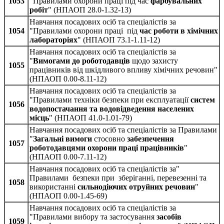
1053
"Правилами охорони праці під час
фарбувальних
робіт
" (НПАОП 28.0-1.32-13)
Навчання посадових осіб та спеціалістів за
1054
"Правилами охорони праці під
час роботи в хімічних
лабораторіях
" (НПАОП 73.1-1.11-12)
Навчання посадових осіб та спеціалістів за
"
Вимогами до роботодавців
щодо захисту
1055
працівників від шкідливого впливу хімічних речовин"
(НПАОП 0.00-8.11-12)
Навчання посадових осіб та спеціалістів за
"Правилами техніки безпеки при експлуатації
систем
1056
водопостачання та водовідведення населених
місць
" (НПАОП 41.0-1.01-79)
Навчання посадових осіб та спеціалістів за Правилами
"
Загальні вимоги
стосовно
забезпечення
1057
роботодавцями охорони праці працівників
"
(НПАОП 0.00-7.11-12)
Навчання посадових осіб та спеціалістів за"
Правилами безпеки при зберіганні, перевезенні та
1058
використанні
сильнодіючих отруйних речовин
"
(НПАОП 0.00-1.45-69)
Навчання посадових осіб та спеціалістів за
"Правилами вибору та застосування
засобів
1059