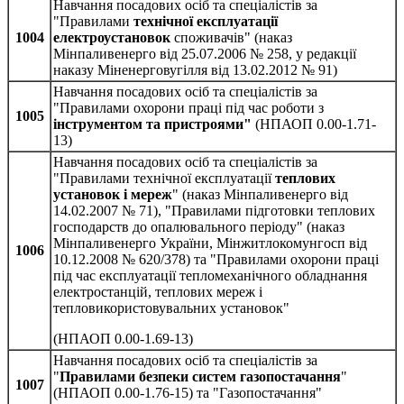
Навчання посадових осіб та спеціалістів за
"Правилами
технічної експлуатації
1004
електроустановок
споживачів" (наказ
Мінпаливенерго від 25.07.2006 № 258, у редакції
наказу Міненерговугілля від 13.02.2012 № 91)
Навчання посадових осіб та спеціалістів за
"Правилами охорони праці під час роботи з
1005
інструментом та пристроями"
(НПАОП 0.00-1.71-
13)
Навчання посадових осіб та спеціалістів за
"Правилами технічної експлуатації
теплових
установок і мереж
" (наказ Мінпаливенерго від
14.02.2007 № 71), "Правилами підготовки теплових
господарств до опалювального періоду" (наказ
Мінпаливенерго України, Мінжитлокомунгосп від
1006
10.12.2008 № 620/378) та "Правилами охорони праці
під час експлуатації тепломеханічного обладнання
електростанцій, теплових мереж і
тепловикористовувальних установок"
(НПАОП 0.00-1.69-13)
Навчання посадових осіб та спеціалістів за
"
Правилами безпеки систем газопостачання
"
1007
(НПАОП 0.00-1.76-15) та "Газопостачання"