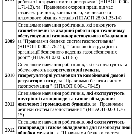
роботи з інструментом та пристроями" (НПАОП 0.00-
1.71-13), та "Правилами охорони праці під час
газоелектричного, контактного, кисневого та
плазмового різання металів (НПАОП 28.0-1.35-14)
Спеціальне навчання робітників, які виконують
газонебезпечні та аварійні роботи при технічному
обслуговуванні газовикористовуючого обладнання
,
2009
за "Правилами безпеки систем газопостачання"
(НПАОП 0.00-1.76-15), "Типовою інструкцією з
організації безпечного ведення газонебезпечних
робіт" (НПАОП 0.00-5.11-85)
Спеціальне навчання робітників, які експлуатують та
обслуговують
газорегуляторні пункти,
2010
газорегуляторні установки та комбіновані домові
регулятори тиску
, за "Правилами безпеки систем
газопостачання " (НПАОП 0.00-1.76-15)
Спеціальне навчання робітників,
які експлуатують
внутрішні газопроводи та газове обладнання
2011
житлових і громадських будинків
, за "Правилами
безпеки систем газопостачання " (НПАОП 0.00-1.76-
15)
Спеціальне навчання робітників,
які експлуатують
газопроводи і газове обладнання для газополум'яної
2012
обробки металів
, за "Правилами безпеки систем