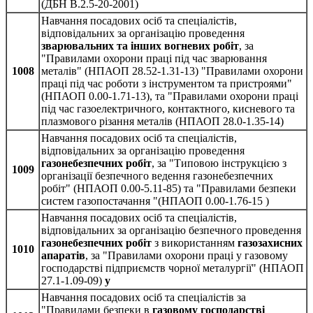
(ДБН В.2.5‑20‑2001)
Навчання посадових осіб та спеціалістів,
відповідальних за організацію проведення
зварювальних та інших вогневих робіт
, за
"Правилами охорони праці під час зварювання
1008
металів" (НПАОП 28.52-1.31-13) "Правилами охорони
праці під час роботи з інструментом та пристроями"
(НПАОП 0.00-1.71-13), та "Правилами охорони праці
під час газоелектричного, контактного, кисневого та
плазмового різання металів (НПАОП 28.0-1.35-14)
Навчання посадових осіб та спеціалістів,
відповідальних за організацію проведення
газонебезпечних робіт
, за "Типовою інструкцією з
1009
організації безпечного ведення газонебезпечних
робіт" (НПАОП 0.00-5.11-85) та "Правилами безпеки
систем газопостачання "(НПАОП 0.00-1.76-15 )
Навчання посадових осіб та спеціалістів,
відповідальних за організацію безпечного проведення
газонебезпечних робіт
з використанням
газозахисних
1010
апаратів
, за "Правилами охорони праці у газовому
господарстві підприємств чорної металургії" (НПАОП
27.1-1.09-09)
у
Навчання посадових осіб та спеціалістів за
"Правилами безпеки в
газовому господарстві