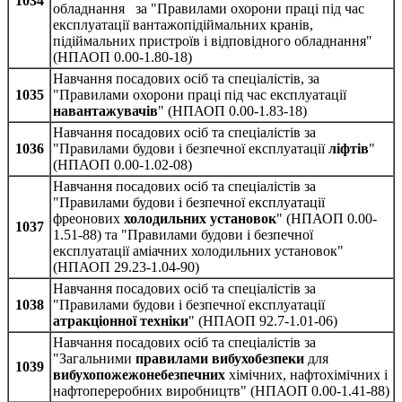
1034
обладнання за "Правилами охорони праці під час
експлуатації вантажопідіймальних кранів,
підіймальних пристроїв і відповідного обладнання"
(НПАОП 0.00-1.80-18)
Навчання посадових осіб та спеціалістів, за
1035
"Правилами охорони праці під час експлуатації
навантажувачів
" (НПАОП 0.00-1.83-18)
Навчання посадових осіб та спеціалістів за
1036
"Правилами будови і безпечної експлуатації
ліфтів
"
(НПАОП 0.00-1.02-08)
Навчання посадових осіб та спеціалістів за
"Правилами будови і безпечної експлуатації
фреонових
холодильних установок
" (НПАОП 0.00-
1037
1.51-88) та "Правилами будови і безпечної
експлуатації аміачних холодильних установок"
(НПАОП 29.23‑1.04-90)
Навчання посадових осіб та спеціалістів за
1038
"Правилами будови і безпечної експлуатації
атракціонної техніки
" (НПАОП 92.7-1.01-06)
Навчання посадових осіб та спеціалістів за
"Загальними
правилами вибухобезпеки
для
1039
вибухопожежонебезпечних
хімічних, нафтохімічних і
нафтопереробних виробництв" (НПАОП 0.00-1.41-88)