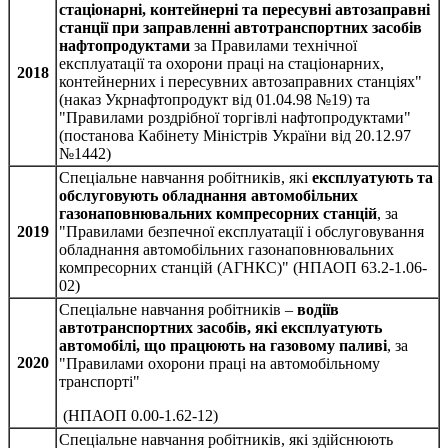
стаціонарні, контейнерні та пересувні автозаправні
станції при заправленні автотранспортних засобів
нафтопродуктами
за Правилами технічної
експлуатації та охорони праці на стаціонарних,
2018
контейнерних і пересувних автозаправних станціях"
(наказ Укрнафтопродукт від 01.04.98 №19) та
"Правилами роздрібної торгівлі нафтопродуктами"
(постанова Кабінету Міністрів України від 20.12.97
№1442)
Спеціальне навчання робітників, які
експлуатують та
обслуговують обладнання автомобільних
газонаповнювальних компресорних станцій
, за
2019
"Правилами безпечної експлуатації і обслуговування
обладнання автомобільних газонаповнювальних
компресорних станцій (АГНКС)" (НПАОП 63.2-1.06-
02)
Спеціальне навчання робітників –
водіїв
автотранспортних засобів, які експлуатують
автомобілі, що працюють на газовому паливі
, за
2020
"Правилами охорони праці на автомобільному
транспорті"
(НПАОП 0.00-1.62-12)
Спеціальне навчання робітників, які здійснюють