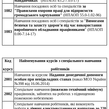
майданчиках"
(НПАОП 45.2-7.03-17)
Навчання посадових осіб та спеціалістів
за
1082
"Правилами охорони праці для підприємств
громадського харчування"
(НПАОП 55.0-1.02-96)
Навчання посадових осіб і спеціалістів за "
Вимогами
безпеки та захисту здоров’я під час використання
виробничого обладнання працівниками
" (НПАОП
1083
0.00-7.14-17)
Код
Найменування курсів з спеціального навчання
курсу
робітників
Навчання за курсом
Надання домедичної допомоги
2001
особам при невідкладних станах
(наказ МОЗ України
№398 від 16.06.2014)
Спеціальне навчання
(пожежно-технічний мінімум)
2002
працівників, зайнятих на роботах з підвищеною
пожежною небезпекою
Спеціальне навчання робітників, які виконують
роботи
у діючих електроустановках напругою до 220